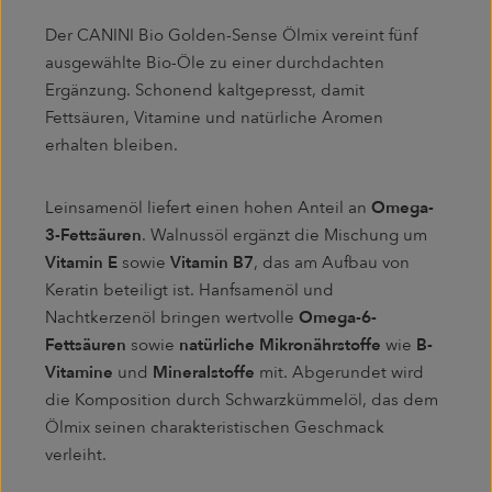
Der CANINI Bio Golden-Sense Ölmix vereint fünf
ausgewählte Bio-Öle zu einer durchdachten
Ergänzung. Schonend kaltgepresst, damit
Fettsäuren, Vitamine und natürliche Aromen
erhalten bleiben.
Leinsamenöl liefert einen hohen Anteil an
Omega-
3-Fettsäuren
. Walnussöl ergänzt die Mischung um
Vitamin E
sowie
Vitamin B7
, das am Aufbau von
Keratin beteiligt ist. Hanfsamenöl und
Nachtkerzenöl bringen wertvolle
Omega-6-
Fettsäuren
sowie
natürliche Mikronährstoffe
wie
B-
Vitamine
und
Mineralstoffe
mit. Abgerundet wird
die Komposition durch Schwarzkümmelöl, das dem
Ölmix seinen charakteristischen Geschmack
verleiht.