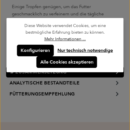
Einige Tropfen genügen, um das Futter
geschmacklich zu verfeinern und die tägliche
Fütterung sinnvoll zu ergänzen.
Diese Website verwendet Cookies, um eine
bestmögliche Erfahrung bieten zu können.
Entwickelt auch für wählerische Vierbeiner.
Mehr Informationen ...
Konfigurieren
Nur technisch notwendige
Alle Cookies akzeptieren
🐕 ZUSAMMENSETZUNG
ANALYTISCHE BESTANDTEILE
FÜTTERUNGSEMPFEHLUNG