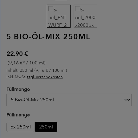
5 BIO-ÖL-MIX 250ML
Regulärer Preis:
22,90 €
(9,16 €* / 100 ml)
Inhalt:
250 ml
(9,16 € / 100 ml)
inkl. MwSt.
zzgl. Versandkosten
Füllmenge
Füllmenge
auswählen
Füllmenge
6x 250ml
250ml