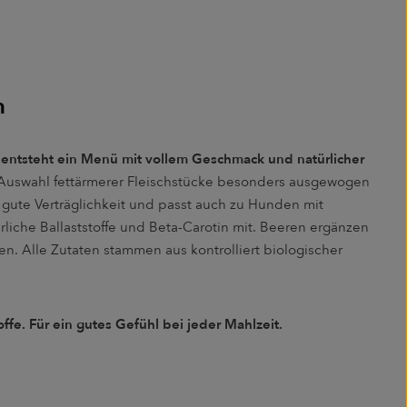
n
 entsteht ein Menü mit vollem Geschmack und natürlicher
 Auswahl fettärmerer Fleischstücke besonders ausgewogen
e gute Verträglichkeit und passt auch zu Hunden mit
rliche Ballaststoffe und Beta-Carotin mit. Beeren ergänzen
en. Alle Zutaten stammen aus kontrolliert biologischer
ffe. Für ein gutes Gefühl bei jeder Mahlzeit.