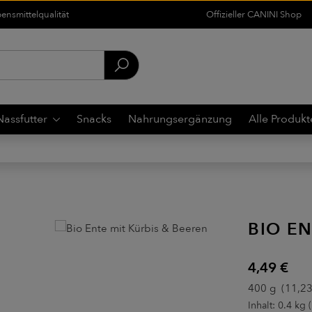
nsmittelqualität
Offizieller CANINI Shop
Nassfutter
Snacks
Nahrungsergänzung
Alle Produkt
BIO EN
Regulärer Pre
4,49 €
400 g
(11,23
Inhalt:
0.4 kg