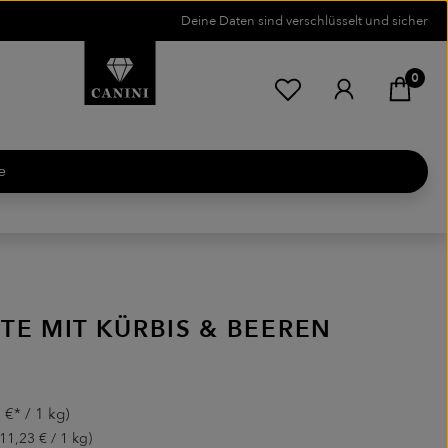
Deine Daten sind verschlüsselt und sicher
0
Du hast 0 Produkte
e
TE MIT KÜRBIS & BEEREN
is:
 €* / 1 kg)
(11,23 € / 1 kg)