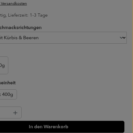
. Versandkosten
ig, Lieferzeit: 1-3 Tage
chmacksrichtungen
chmacksrichtungen
0g
auswählen
einheit
x 400g
Anzahl: Gib den gewünschten Wert ein o
In den Warenkorb