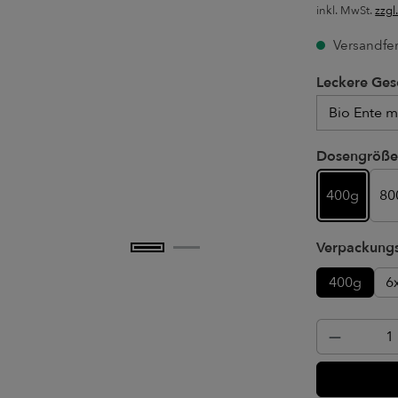
inkl. MwSt.
zzgl
Versandfert
Leckere Ges
Leckere Ges
Dosengröße
400g
80
Verpackungs
400g
6
Produkt 