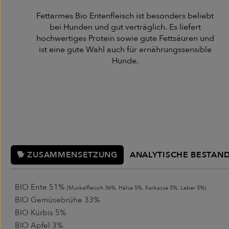
Fettarmes Bio Entenfleisch ist besonders beliebt
bei Hunden und gut verträglich. Es liefert
hochwertiges Protein sowie gute Fettsäuren und
ist eine gute Wahl auch für ernährungssensible
Hunde.
🐕 ZUSAMMENSETZUNG
ANALYTISCHE BESTAND
BIO Ente 51%
(Muskelfleisch 36%, Hälse 5%, Karkasse 5%, Leber 5%)
BIO Gemüsebrühe 33%
BIO Kürbis 5%
BIO Apfel 3%