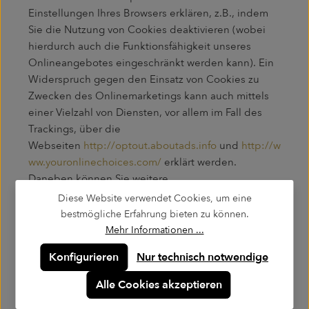
Einstellungen Ihres Browsers erklären, z.B., indem
Sie die Nutzung von Cookies deaktivieren (wobei
hierdurch auch die Funktionsfähigkeit unseres
Onlineangebotes eingeschränkt werden kann). Ein
Widerspruch gegen den Einsatz von Cookies zu
Zwecken des Onlinemarketings kann auch mittels
einer Vielzahl von Diensten, vor allem im Fall des
Trackings, über die
Webseiten
http://optout.aboutads.info
und
http://w
ww.youronlinechoices.com/
erklärt werden.
Daneben können Sie weitere
Widerspruchshinweise im Rahmen der Angaben zu
Diese Website verwendet Cookies, um eine
den eingesetzten Dienstleistern und Cookies
bestmögliche Erfahrung bieten zu können.
erhalten.
Mehr Informationen ...
Konfigurieren
Nur technisch notwendige
Verarbeitung von Cookie-Daten auf Grundlage einer
Einwilligung
: Bevor wir Daten im Rahmen der
Alle Cookies akzeptieren
Nutzung von Cookies verarbeiten oder verarbeiten
lassen, bitten wir die Nutzer um eine jederzeit