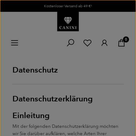
Kostenloser Versand ab 49 €¹
Zum Hauptinhalt springen
0
Du hast 0 Produkte
Datenschutz
Datenschutzerklärung
Einleitung
Mit der folgenden Datenschutzerklärung möchten
wir Sie darüber aufklären, welche Arten Ihrer