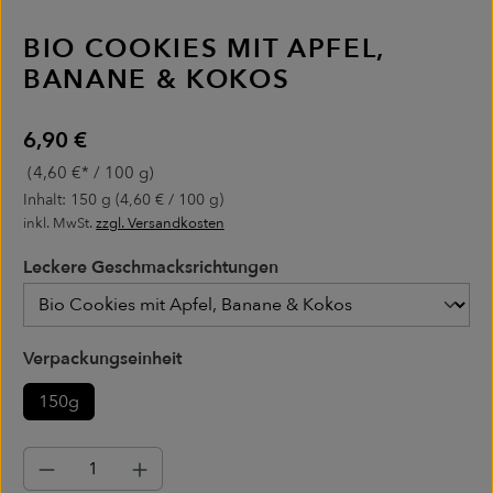
BIO COOKIES MIT APFEL,
BANANE & KOKOS
Regulärer Preis:
6,90 €
(4,60 €* / 100 g)
Inhalt:
150 g
(4,60 € / 100 g)
inkl. MwSt.
zzgl. Versandkosten
Leckere Geschmacksrichtungen
Leckere Geschmacksrichtungen
auswählen
Verpackungseinheit
150g
Produkt Anzahl: Gib den gewünschten Wer