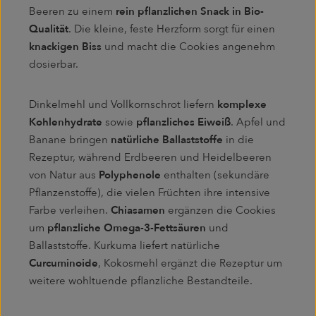
Beeren zu einem
rein pflanzlichen Snack in Bio-
Qualität
. Die kleine, feste Herzform sorgt für einen
knackigen Biss
und macht die Cookies angenehm
dosierbar.
Dinkelmehl und Vollkornschrot liefern
komplexe
Kohlenhydrate
sowie
pflanzliches Eiweiß
. Apfel und
Banane bringen
natürliche Ballaststoffe
in die
Rezeptur, während Erdbeeren und Heidelbeeren
von Natur aus
Polyphenole
enthalten (sekundäre
Pflanzenstoffe), die vielen Früchten ihre intensive
Farbe verleihen.
Chiasamen
ergänzen die Cookies
um
pflanzliche Omega-3-Fettsäuren
und
Ballaststoffe. Kurkuma liefert natürliche
Curcuminoide
, Kokosmehl ergänzt die Rezeptur um
weitere wohltuende pflanzliche Bestandteile.