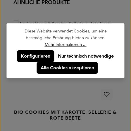
Produktgalerie überspringen
ÄHNLICHE PRODUKTE
Diese Website verwendet Cookies, um eine
bestmögliche Erfahrung bieten zu können.
Mehr Informationen ...
Konfigurieren
Nur technisch notwendige
Alle Cookies akzeptieren
BIO COOKIES MIT KAROTTE, SELLERIE &
ROTE BEETE